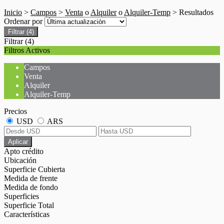
Inicio
>
Campos
>
Venta
o
Alquiler
o
Alquiler-Temp
> Resultados
Ordenar por
Filtrar
(4)
Filtrar
(4)
Filtros Activos
Campos
Venta
Alquiler
Alquiler-Temp
Precios
USD
ARS
Aplicar
Apto crédito
Ubicación
Superficie Cubierta
Medida de frente
Medida de fondo
Superficies
Superficie Total
Características