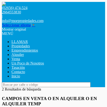
(02656) 474-524
2664553830
|
info@moepropiedades.com
Seleccionar idioma
▼
Mostrar original
MENÚ
LLAMAR
Propiedades
Emprendimientos
Alquiler
Venta
Un Poco de Nosotros
Tasación
Contacto
Inicio
2 Resultados de búsqueda
CAMPOS EN VENTA O EN ALQUILER O EN
ALQUILER TEMP